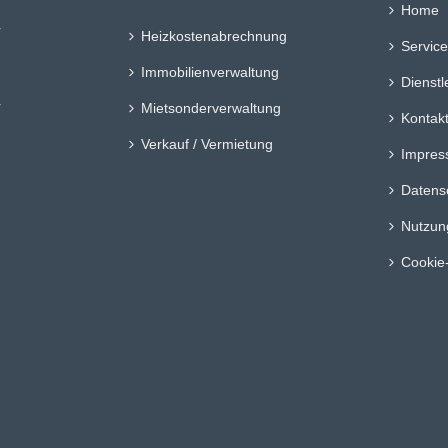
Home
r
Heizkostenabrechnung
Service
Immobilienverwaltung
:
Dienstl
r
Mietsonderverwaltung
Kontak
Verkauf / Vermietung
Impre
Datens
Nutzun
Cookie-