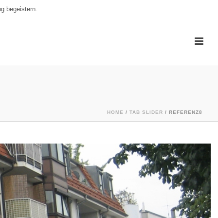
g begeistern.
HOME
/
TAB SLIDER
/ REFERENZ8