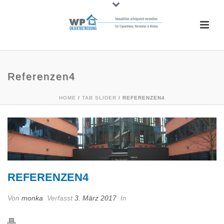
Referenzen4
HOME
/
TAB SLIDER
/ REFERENZEN4
REFERENZEN4
Von
monka
Verfasst
3. März 2017
In