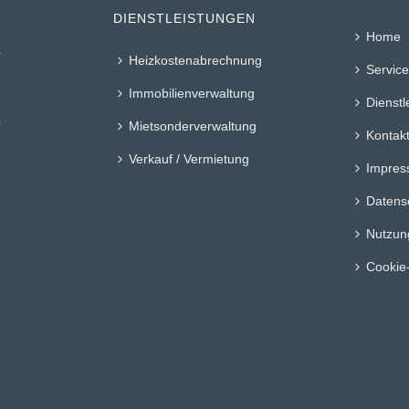
DIENSTLEISTUNGEN
Home
r
Heizkostenabrechnung
Service
Immobilienverwaltung
:
Dienstl
r
Mietsonderverwaltung
Kontak
Verkauf / Vermietung
Impre
Datens
Nutzun
Cookie-